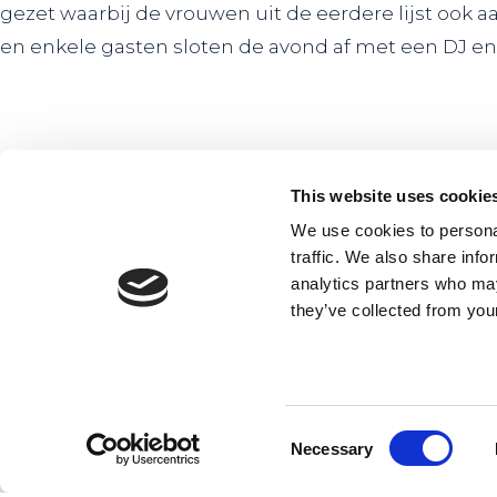
gezet waarbij de vrouwen uit de eerdere lijst ook
en enkele gasten sloten de avond af met een DJ en
To news overview
This website uses cookie
We use cookies to personal
traffic. We also share info
Want to stay up to
analytics partners who may
latest news?
they’ve collected from your
Want to stay up to date with the late
innovators and entrepreneurs with
Check the latest news.
Consent
Necessary
Selection
Sign up for the newsletter