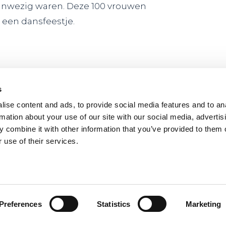
 aanwezig waren. Deze 100 vrouwen
 een dansfeestje.
s
ise content and ads, to provide social media features and to an
rmation about your use of our site with our social media, advertis
 date with the
 combine it with other information that you’ve provided to them o
 use of their services.
st developments from all the
in the PLNT Community?
Preferences
Statistics
Marketing