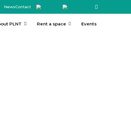
News
Contact
out PLNT
Rent a space
Events