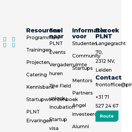
Resources
Snel
Informatie
Bezoek
naar
voor
PLNT
Programma's
PLNT
Studenten
Langegracht
Trainingen
Events
70,
Community
2312 NV,
Projecten
Vergaderruimte
Startups
Leiden
huren
Catering
Contact
Mentors
frontoffice@pln
The Field
Kennisbank
Partners
+31 71
unlock_
Startupwoordenboek
Angel
527 24 67
Incubation
PLNT
investeerders
Route
Startup
Ervaringen
Alumni
visa