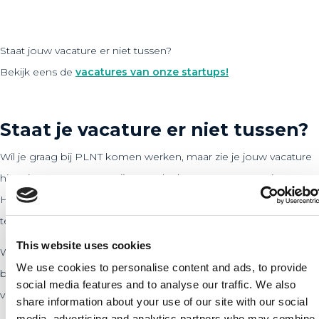
Staat jouw vacature er niet tussen?
Bekijk eens de
vacatures van onze startups!
Staat je vacature er niet tussen?
Wil je graag bij PLNT komen werken, maar zie je jouw vacature
hier niet tussen staan? Bij PLNT denken we graag met je mee.
Hiernaast vind je verschillende manieren om met ons in contact
te komen over een eventuele functie bij PLNT.
This website uses cookies
Wil je verder kijken dan alleen het PLNT-team? Klik dan op de
We use cookies to personalise content and ads, to provide
bovenstaande button naar onze startupvacaturepagina. Hier
social media features and to analyse our traffic. We also
vind je alle actuele vacatures van onze startups.
share information about your use of our site with our social
media, advertising and analytics partners who may combine