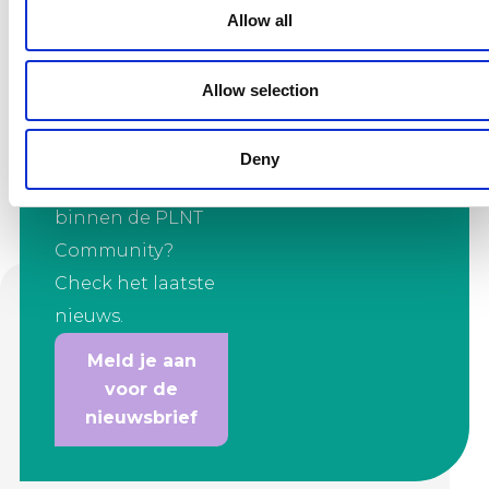
Op de hoogte
Allow all
blijven van de
laatste
Allow selection
ontwikkelingen
van alle innovators
Deny
en ondernemers
binnen de PLNT
Community?
Check het laatste
nieuws.
Meld je aan
voor de
nieuwsbrief