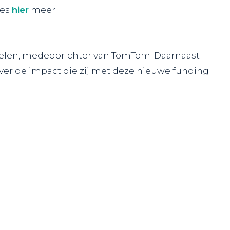
ees
hier
meer.
elen
, medeoprichter van
TomTom
. Daarnaast
er de impact die zij met deze nieuwe funding