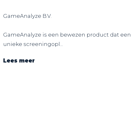
GameAnalyze B.V.
GameAnalyze is een bewezen product dat een
unieke screeningopl...
Lees meer