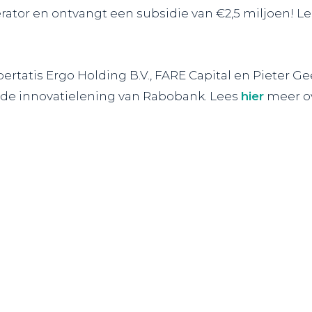
rator en ontvangt een subsidie van €2,5 miljoen! L
bertatis Ergo Holding B.V.
,
FARE Capital
en
Pieter Ge
a de innovatielening van
Rabobank
. Lees
hier
meer ov