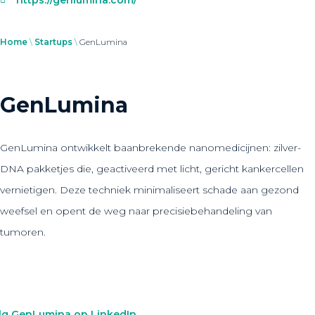
Home
\
Startups
\
GenLumina
GenLumina
GenLumina ontwikkelt baanbrekende nanomedicijnen: zilver-
DNA pakketjes die, geactiveerd met licht, gericht kankercellen
vernietigen. Deze techniek minimaliseert schade aan gezond
weefsel en opent de weg naar precisiebehandeling van
tumoren.
lg GenLumina op LinkedIn