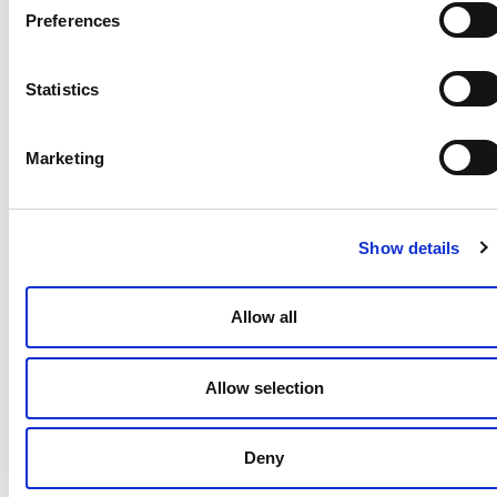
Preferences
Statistics
Marketing
Show details
Allow all
Contactgegevens
J.H. Oortweg 21
Allow selection
2333 CH Leiden
https://seranovo.com
Deny
info@seranovo.com