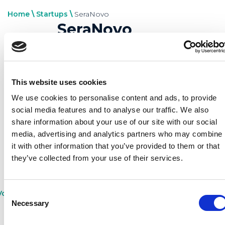
Home
\
Startups
\
SeraNovo
SeraNovo
SeraNovo is een leverancier van
This website uses cookies
formuleringstechnologie die de biologische
We use cookies to personalise content and ads, to provide
beschikbaarheid van slecht oplosbare API’s
social media features and to analyse our traffic. We also
share information about your use of our site with our social
verbetert.
media, advertising and analytics partners who may combine
it with other information that you’ve provided to them or that
they’ve collected from your use of their services.
Consent
Volg SeraNovo op LinkedIn
Necessary
Selection