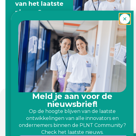
van het laatste
nieuws?
Op de hoogte
blijven van de
laatste
ontwikkelingen
van alle innovators
en ondernemers
binnen de PLNT
Community?
Check het laatste
Meld je aan voor de
nieuwsbrief!
nieuws.
Op de hoogte blijven van de laatste
Meld je aan
ontwikkelingen van alle innovators en
voor de
ondernemers binnen de PLNT Community?
nieuwsbrief
Check het laatste nieuws.