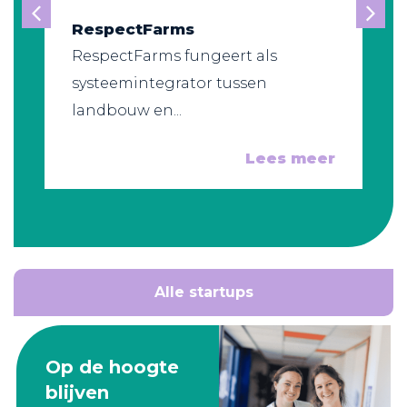
RespectFarms
RespectFarms fungeert als
systeemintegrator tussen
landbouw en...
Lees meer
Alle startups
Op de hoogte
blijven