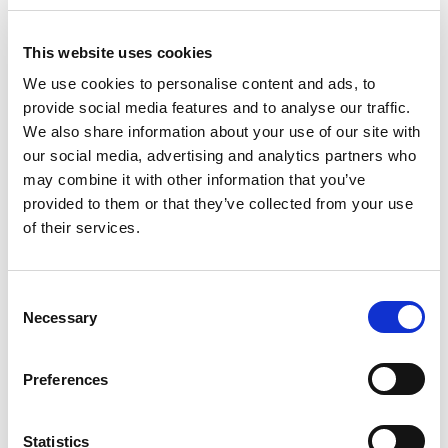
This website uses cookies
We use cookies to personalise content and ads, to
Sterke verbetering effectiviteit van
provide social media features and to analyse our traffic.
huidige behandeling
We also share information about your use of our site with
our social media, advertising and analytics partners who
In vergelijking met de huidige behandeling, DAIR,
may combine it with other information that you’ve
provided to them or that they’ve collected from your use
verwacht IPD superieur te zijn in het uitroeien van de
of their services.
biofilm en bacteriële kolonisatie. Dit zal naar verwachting
het aantal terugkerende chirurgische ingrepen
Consent
terugbrengen tot één, in vergelijking met de 1-4 ingrepen
Necessary
Selection
die nodig zijn met DAIR. Het streven is dat IPD-
technologie ook extremere gevallen kan voorkomen,
Preferences
waarbij het implantaat moet worden verwijderd (tweede
revisie) of zelfs een amputatie moet plaatsvinden. Naast
Statistics