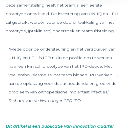
deze samenstelling heeft het team al een eerste
prototype ontwikkeld. De investering van UNIIQ en LEH
zal gebruikt worden voor de doorontwikkeling van het
prototype, (preklinisch) onderzoek en teamuitbreiding.
“Mede door de ondersteuning en het vertrouwen van
“We 
UNIIQ en LEH is IPD nu in de positie om te werken
aan 
naar een klinisch prototype van het IPD-device. Met
impl
veel enthousiasme zal het team binnen IPD werken
leve
aan de oplossing voor dit aanhoudende en groeiende
Leid
probleem van orthopedische implantaat infecties.”
eens
Richard van de Wateringen
CEO IPD
Hans
Dit artikel is een publicatie van Innovation Quarter