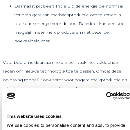
Daarnaast probeert Triple Bio de energie die normaal
verloren gaat aan methaanproductie om te zetten in
bruikbare energie voor de koe. Daardoor kan een koe
mogelijk meer melk produceren met dezelfde
hoeveelheid voer.
Voor boeren is duurzaamheid alleen vaak niet voldoende
reden om nieuwe technologie toe te passen. Omdat deze
oplossing mogelijk ook zorgt voor hogere melkproductie en
efficiënter voergebruik, kan het product economisch
aantrekkelijk worden voor de agrarische sector.
Hoe nu verder?
This website uses cookies
Triple Bio bereidt zich voor om later dit jaar de overstap te
We use cookies to personalise content and ads, to provide
maken van laboratoriumsimulaties naar proeven met