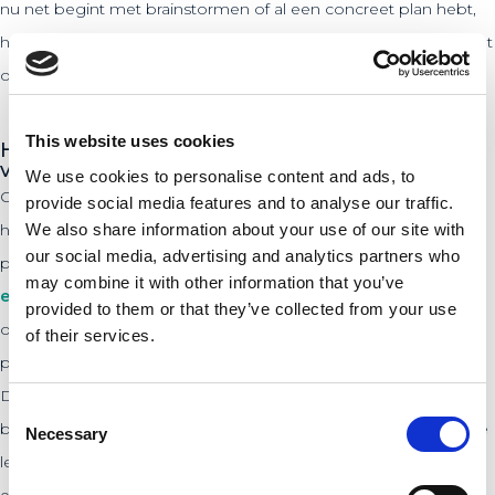
nu net begint met brainstormen of al een concreet plan hebt,
het programma biedt de tools en begeleiding die je nodig hebt
om je ondernemersdromen werkelijkheid te maken.
This website uses cookies
Hoe helpt het programma bij het ontwikkelen
van ondernemersvaardigheden?
We use cookies to personalise content and ads, to
Ondernemerschap is meer dan alleen een goed idee hebben;
provide social media features and to analyse our traffic.
We also share information about your use of our site with
het vereist een breed scala aan vaardigheden. Het Startup Play
our social media, advertising and analytics partners who
programma van PLNT biedt een uitgebreid scala aan
may combine it with other information that you’ve
educatieve programma’s
die je helpen deze vaardigheden te
provided to them or that they’ve collected from your use
ontwikkelen. Denk aan workshops en trainingen over business
of their services.
planning, marketingstrategieën en financieel management.
Deze educatieve onderdelen zijn ontworpen om je voor te
Consent
bereiden op de vele uitdagingen van het ondernemerschap. Je
Necessary
Selection
leert van ervaren ondernemers en experts die hun kennis en