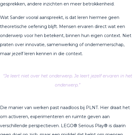
gesprekken, andere inzichten en meer betrokkenheid.
Wat Sander vooral aanspreekt, is dat leren hiermee geen
theoretische oefening blijft. Mensen ervaren direct wat een
onderwerp voor hen betekent, binnen hun eigen context. Niet
praten over innovatie, samenwerking of ondernemerschap,
maar jezelf leren kennen in die context.
“Je leert niet over het onderwerp. Je leert jezelf ervaren in het
onderwerp.”
Die manier van werken past naadloos bij PLNT. Hier draait het
om activeren, experimenteren en ruimte geven aan
verschillende perspectieven. LEGO® Serious Play® is daarin
geen doel op zich, maar een middel dat helpt om mensen