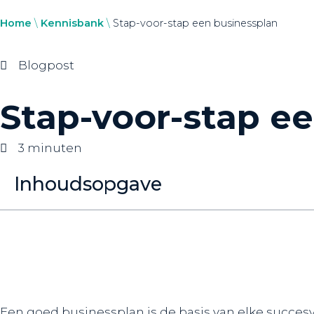
Home
\
Kennisbank
\
Stap-voor-stap een businessplan
Blogpost
Stap-voor-stap e
3 minuten
Inhoudsopgave
Een goed businessplan is de basis van elke succesv