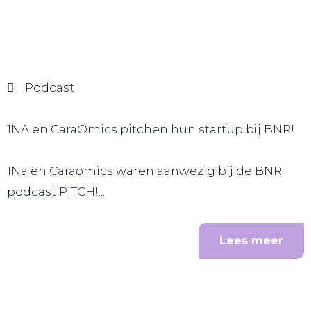
Podcast
1NA en CaraOmics pitchen hun startup bij BNR!
1Na en Caraomics waren aanwezig bij de BNR
podcast PITCH!...
Lees meer