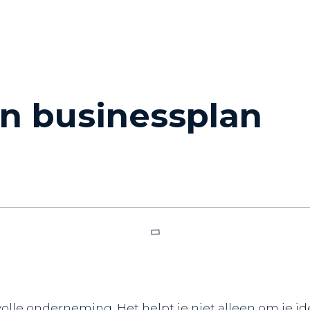
en businessplan
olle onderneming. Het helpt je niet alleen om je i