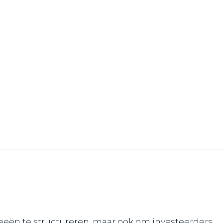
deeën te structureren, maar ook om investeerders