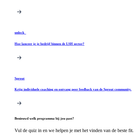
unlock_
Hoe lanceer je je bedrijf binnen de LSH sector?
Sprout
Krijg individuele coaching en ontvang peer feedback van de Sprout community.
Benieuwd welk programma bij jou past?
Vul de quiz in en we helpen je met het vinden van de beste fit.