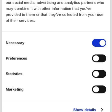
our social media, advertising and analytics partners who
Ontdek onze circulaire eventlocatie naast Leiden Centraal!
may combine it with other information that you’ve
provided to them or that they’ve collected from your use
of their services.
Catering
Consent
Catering tijdens jouw event
Necessary
Selection
Preferences
Reserveer hier direct je ruimte!
Weet je al welke ruimte je wilt huren? Reserveer dan direct
Statistics
via onderstaande button!
Reserveer nu
Events
Marketing
Show details