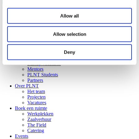
Allow all
Programma’s
Ready to Start
Startup Play
Allow selection
Venture Academy
unlock_
Sprout
Deny
Community
Startups
Startup vacatures
Mentors
PLNT Students
Partners
Over PLNT
Het team
Projecten
Vacatures
Boek een ruimte
Werkplekken
Zaalverhuur
The Field
Catering
Events