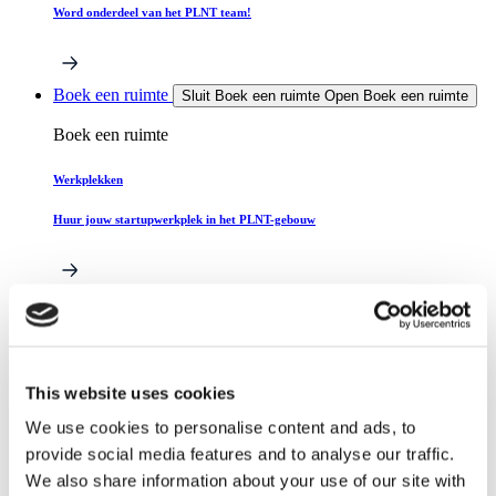
Word onderdeel van het PLNT team!
Boek een ruimte
Sluit Boek een ruimte
Open Boek een ruimte
Boek een ruimte
Werkplekken
Huur jouw startupwerkplek in het PLNT-gebouw
Zaalverhuur
Kom vergaderen in een van onze unieke ruimtes
This website uses cookies
We use cookies to personalise content and ads, to
provide social media features and to analyse our traffic.
The Field
We also share information about your use of our site with