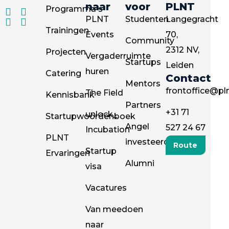
naar
voor
PLNT
Programma's
PLNT
Studenten
Langegracht
Trainingen
Events
70,
Community
2312 NV,
Projecten
Vergaderruimte
Startups
Leiden
huren
Catering
Contact
Mentors
frontoffice@pln
The Field
Kennisbank
Partners
+31 71
unlock_
Startupwoordenboek
Angel
527 24 67
Incubation
PLNT
investeerders
Route
Startup
Ervaringen
Alumni
visa
Vacatures
Van meedoen
naar