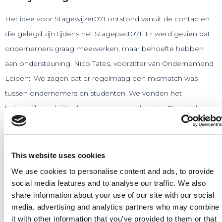
Het idee voor Stagewijzer071 ontstond vanuit de contacten
die gelegd zijn tijdens het Stagepact071. Er werd gezien dat
ondernemers graag meewerken, maar behoefte hebben
aan ondersteuning. Nico Tates, voorzitter van Ondernemend
Leiden: ‘We zagen dat er regelmatig een mismatch was
tussen ondernemers en studenten. We vonden het
belangrijk om bij te dragen aan een oplossing. Daar is deze
praktische tool uit voortgekomen die zowel ten dienste staat
van ondernemers als van de student. Van een goeie match
hebben beiden namelijk profijt’.
This website uses cookies
We use cookies to personalise content and ads, to provide
Nu stageplaatsen aanmelden
social media features and to analyse our traffic. We also
share information about your use of our site with our social
De Stagewijzer071 is gelanceerd tijdens het netwerkevent
media, advertising and analytics partners who may combine
Ondernemen in 071. Ondernemers konden de
it with other information that you’ve provided to them or that