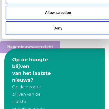
op zowel mbo, hbo als wo niveau. Daar is de mismatch op
dit moment het grootst. Mocht de methodiek goed bevallen
Allow selection
dan kan de tool ook ingezet worden voor andere
opleidingen. Stagewijzer071 is te vinden
Deny
op
www.economie071.nl
.
Naar nieuwsoverzicht
Op de hoogte
blijven
van het laatste
nieuws?
Op de hoogte
blijven van de
laatste
ontwikkelingen