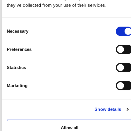
Stagewijzer071 daar meteen invullen. Fleur Spijker,
they’ve collected from your use of their services.
wethouder gemeente Leiden: ‘Het is belangrijk om als bedrijf
nu alvast na te denken over stagiairs, zodat alles klaarstaat als
Consent
studenten in het voorjaar op zoek gaan naar een stageplaats.
Necessary
Selection
Vanuit Economie071 hebben we het maken van deze tool
dan ook graag gefaciliteerd’. Martijn van Pelt, VNO-NCW:
Preferences
‘Met de tool kom je niet alleen bij de juiste opleiding uit waar
je de stageplaats kunt aanmelden, je komt ook op ideeën via
Statistics
de vragen die worden gesteld. Mogelijk levert dit ook nieuwe
stageplaatsen op waar bedrijven nog niet eerder aan
Marketing
hebben gedacht’.
Show details
Focus op economie
De tool richt zich nu nog op de economische opleidingen
Allow all