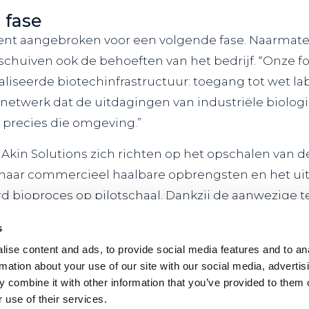
 fase
nt aangebroken voor een volgende fase. Naarmate 
rschuiven ook de behoeften van het bedrijf. “Onze fo
iseerde biotechinfrastructuur: toegang tot wet lab
netwerk dat de uitdagingen van industriële biologie
dt precies die omgeving.”
il Akin Solutions zich richten op het opschalen van d
naar commercieel haalbare opbrengsten en het ui
rd bioproces op pilotschaal. Dankzij de aanwezige 
iteiten en samenwerkingen binnen het Delftse ecosy
s
logische en belangrijke stap vooruit.
ise content and ads, to provide social media features and to an
tions afscheid neemt van PLNT, kijkt het bedrijf me
rmation about your use of our site with our social media, advertis
 combine it with other information that you’ve provided to them o
open jaren. “De sterke community bij PLNT is iets 
 use of their services.
 is een hechte omgeving waarin je merkt dat iedere