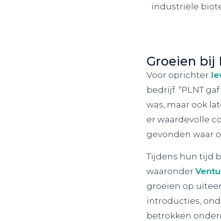
industriële bio
Groeien bij
Voor oprichter
Ie
bedrijf. “PLNT g
was, maar ook lat
er waardevolle c
gevonden waar o
Tijdens hun tijd
waaronder
Vent
groeien op uitee
introducties, on
betrokken onde