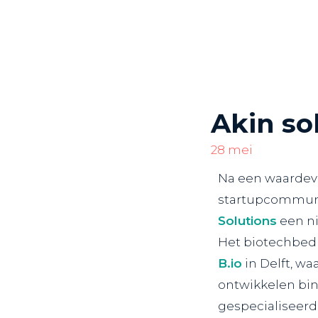
Akin so
28 mei
Na een waardev
startupcommun
Solutions
een ni
Het biotechbedr
B.io
in Delft, wa
ontwikkelen bi
gespecialiseer