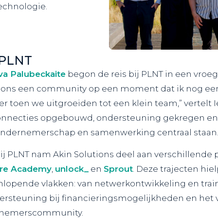
technologie.
 PLNT
va Palubeckaite
begon de reis bij PLNT in een vroeg
af ons een community op een moment dat ik nog ee
er toen we uitgroeiden tot een klein team,” vertelt
onnecties opgebouwd, ondersteuning gekregen en 
ndernemerschap en samenwerking centraal staan.
 bij PLNT nam Akin Solutions deel aan verschillende
ure Academy
,
unlock_
en
Sprout
. Deze trajecten hie
nlopende vlakken: van netwerkontwikkeling en trai
dersteuning bij financieringsmogelijkheden en het
rnemerscommunity.