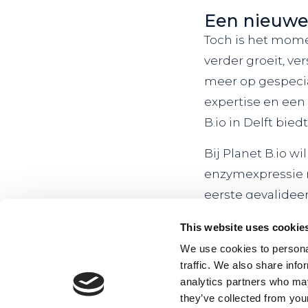
Een nieuwe
Toch is het mome
verder groeit, ve
meer op gespecial
expertise en een 
B.io in Delft bie
Bij Planet B.io w
enzymexpressie 
eerste gevalidee
expertise, facil
This website uses cookie
team dit als een 
We use cookies to personal
Hoewel Akin Solu
traffic. We also share info
analytics partners who may
terug op de afgel
they’ve collected from your
gaan missen. Het