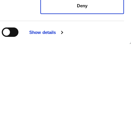
ontwikkelingen van alle innovators en
Deny
ondernemers binnen de PLNT
Community? Check het laatste nieuws.
 binnen onze
Back to
Meld je aan!
 kijken vanaf de
Show details
top