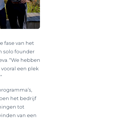
e fase van het
n solo founder
 Ieva. “We hebben
vooral een plek
”
 programma’s,
lpen het bedrijf
ningen tot
 vinden van een