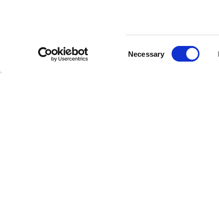
helpen groeien.”
Uiteraard zu
Consent
community. We w
Necessary
Selection
Naar nieuwso
Op de hoogte blijv
van het laatste ni
Op de hoogte blijven van de laatste
van alle innovators en ondernemer
Check het laatste nieuws.