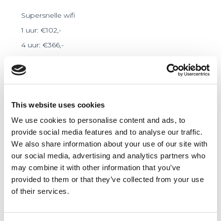
Supersnelle wifi
1 uur: €102,-
4 uur: €366,-
8 uur: €650,-
Direct boeken
This website uses cookies
We use cookies to personalise content and ads, to
Bekijk de ruimte
provide social media features and to analyse our traffic.
We also share information about your use of our site with
our social media, advertising and analytics partners who
Catering tijdens jouw event
may combine it with other information that you’ve
provided to them or that they’ve collected from your use
Boek je een ruimte bij The Field of PLNT, dan is er ook de
of their services.
mogelijkheid tot smaakvolle
catering
waar je gasten nog
lang over napraten.