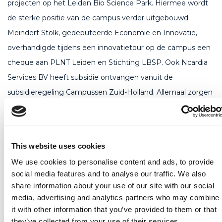
projecten op het Leiden Bio Science Park. Hiermee wordt
de sterke positie van de campus verder uitgebouwd.
Meindert Stolk, gedeputeerde Economie en Innovatie,
overhandigde tijdens een innovatietour op de campus een
cheque aan PLNT Leiden en Stichting LBSP. Ook Ncardia
Services BV heeft subsidie ontvangen vanuit de
subsidieregeling Campussen Zuid-Holland. Allemaal zorgen
zij voor meer samenwerking tussen innovatieve
ondernemers en onderzoekers.
This website uses cookies
Innovatietour Leiden Bio Science Park
We use cookies to personalise content and ads, to provide
social media features and to analyse our traffic. We also
Op het Leiden Bio Science Park zijn innovatieve Life
share information about your use of our site with our social
Sciences bedrijven en instellingen gevestigd, die sterk zijn in
media, advertising and analytics partners who may combine
biotechnologie voor de ontwikkeling van nieuwe
it with other information that you’ve provided to them or that
they’ve collected from your use of their services.