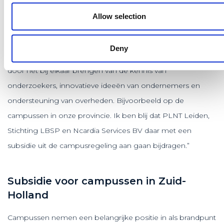
Meindert Stolk: “Innovatie en kennisdeling is nodig voor
Allow selection
een toekomstbestendige economie. Met deze tour wil de
provincie laten zien hoe innovatief Zuid-Holland is en zo
Deny
anderen inspireren. Ook versterken we de innovatiekracht
door het bij elkaar brengen van de kennis van
onderzoekers, innovatieve ideeën van ondernemers en
ondersteuning van overheden. Bijvoorbeeld op de
campussen in onze provincie. Ik ben blij dat PLNT Leiden,
Stichting LBSP en Ncardia Services BV daar met een
subsidie uit de campusregeling aan gaan bijdragen.”
Subsidie voor campussen in Zuid-
Holland
Campussen nemen een belangrijke positie in als brandpunt