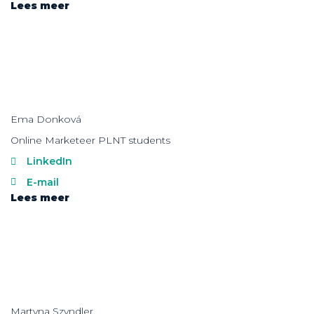
Lees meer
Ema Donková
Online Marketeer PLNT students
LinkedIn
E-mail
Lees meer
Martyna Szyndler