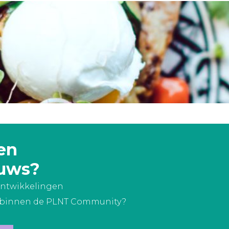
en
euws?
 ontwikkelingen
s binnen de PLNT Community?