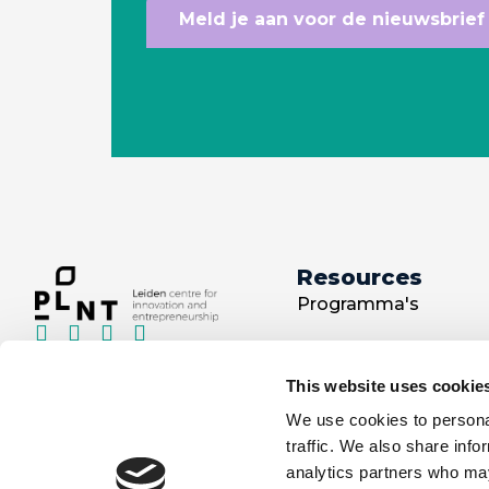
Meld je aan voor de nieuwsbrief
Resources
Programma's
Trainingen
This website uses cookie
Projecten
We use cookies to personal
Catering
traffic. We also share info
analytics partners who may
Kennisbank