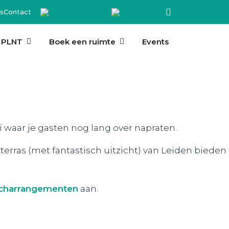
s
Contact
 PLNT
Boek een ruimte
Events
di waar je gasten nog lang over napraten.
erras (met fantastisch uitzicht) van Leiden bieden
uncharrangementen
aan.