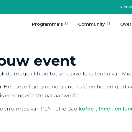
Nieuw
Programma's
Community
Over
jouw event
 ook de mogelijkheid tot smaakvolle catering van Mi
 Het gezellige groene grand-café en het enige dakt
s een ingerichte bar aanwezig.
gaderruimtes van PLNT elke dag
koffie-, thee-, en l