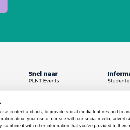
Snel naar
Inform
PLNT Events
Studente
Vergaderruimte huren
Communi
s
The Field
Startups
ise content and ads, to provide social media features and to an
unlock_ Incubation
Mentors
rmation about your use of our site with our social media, advertis
 combine it with other information that you’ve provided to them o
Startup visa
Partners