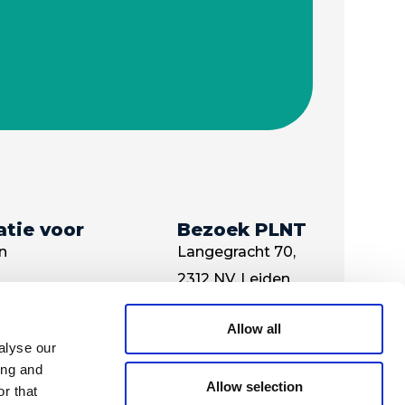
atie voor
Bezoek PLNT
n
Langegracht 70,
2312 NV, Leiden
ty
Contact
frontoffice@plnt.nl
Allow all
alyse our
+31 71 527 24 67
ing and
Allow selection
r that
Route