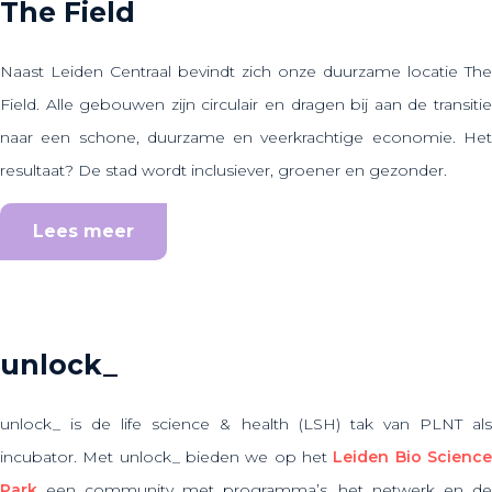
The Field
Naast Leiden Centraal bevindt zich onze duurzame locatie The
Field. Alle gebouwen zijn circulair en dragen bij aan de transitie
naar een schone, duurzame en veerkrachtige economie. Het
resultaat? De stad wordt inclusiever, groener en gezonder.
Lees meer
unlock_
unlock_ is de life science & health (LSH) tak van PLNT als
incubator. Met unlock_ bieden we op het
Leiden Bio Scienc
Park
een community met programma’s, het netwerk en de