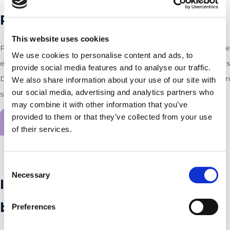
PLNT Den Haag
This website uses cookies
PLNT Den Haag is de nieuwe ondernemershub van het Haagse
We use cookies to personalise content and ads, to
ecosysteem. Geïnspireerd door de Universiteit Leiden Campus
provide social media features and to analyse our traffic.
Den Haag, bieden wij in Den Haag ruimte, kennis en hulp aan
We also share information about your use of our site with
our social media, advertising and analytics partners who
startups in de regio.
may combine it with other information that you’ve
provided to them or that they’ve collected from your use
Lees meer
of their services.
Consent
Necessary
Selection
Innovatie & ondernemerschap
binnen LSH
Preferences