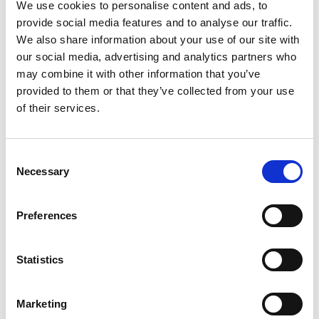
We use cookies to personalise content and ads, to
Bij PLNT geloven we in de kracht van gedurfde ideeën, in
provide social media features and to analyse our traffic.
de energie van talent dat wil groeien, en in de impact van
We also share information about your use of our site with
our social media, advertising and analytics partners who
ondernemerschap en innovatie die de wereld vooruithelpt.
may combine it with other information that you’ve
Wij zijn de centrale broedplaats waar een gedreven
provided to them or that they’ve collected from your use
community van changemakers vol lef de uitdagingen van
of their services.
morgen aangaat.
Consent
Necessary
Selection
Community van changemakers
Als werelden elkaar ontmoeten, volgt
Preferences
groei vanzelf.
PLNT is de plek waar werelden samenkomen. Waar
Statistics
bewezen succes en nieuwkomers elkaar ontmoeten. Waar
theorie overgaat in praktijk en waar dromers transformeren
Marketing