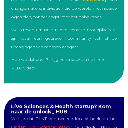
changemakers: individuen die de wereld met nieuwe
ogen zien, zonder angst voor het onbekende.
We streven ernaar om een
centrale broedplaats te
zijn waar een gedreven community vol lef de
uitdagingen van morgen aangaat.
Hoe we dat doen? Krijg een indruk via de this is
PLNT video!
Live Sciences & Health startup? Kom
naar de unlock_ HUB
Wist je dat PLNT een tweede locatie heeft op het
Leiden Bio Science Park
? De unlock_ HUB in